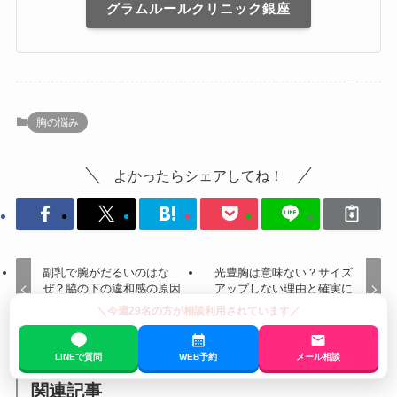
グラムルールクリニック銀座
胸の悩み
よかったらシェアしてね！
副乳で腕がだるいのはな
光豊胸は意味ない？サイズ
ぜ？脇の下の違和感の原因
アップしない理由と確実に
と自分でできる対策
胸を大きくする方法
＼今週29名の方が相談利用されています／
LINEで質問
WEB予約
メール相談
関連記事