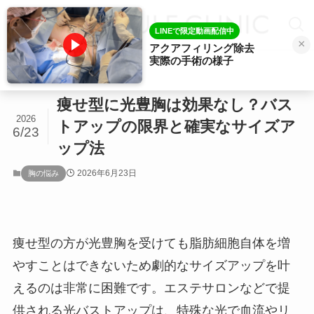
LINEで限定動画配信中
×
アクアフィリング除去
実際の手術の様子
ホーム
胸の悩み
痩せ型に光豊胸は効果なし？バス
2026
トアップの限界と確実なサイズア
6/23
ップ法
2026年6月23日
胸の悩み
痩せ型の方が光豊胸を受けても脂肪細胞自体を増
やすことはできないため劇的なサイズアップを叶
えるのは非常に困難です。エステサロンなどで提
供される光バストアップは、特殊な光で血流やリ