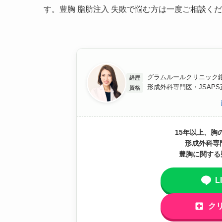
す。豊胸 脂肪注入 失敗で悩む方は一度ご相談く
グラムルールクリニック銀
経歴
形成外科専門医・JSAP
資格
15年以上、胸
形成外科専
豊胸に関する
L
ク