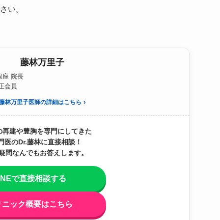
ださい。
藤林万里子
座 院長
S正会員
藤林万里子医師の詳細はこちら
の再建や豊胸を専門にしてきた
門医のDr.藤林に直接相談！
疑問なんでもお答えします。
INEで直接相談する
リニック概要はこちら