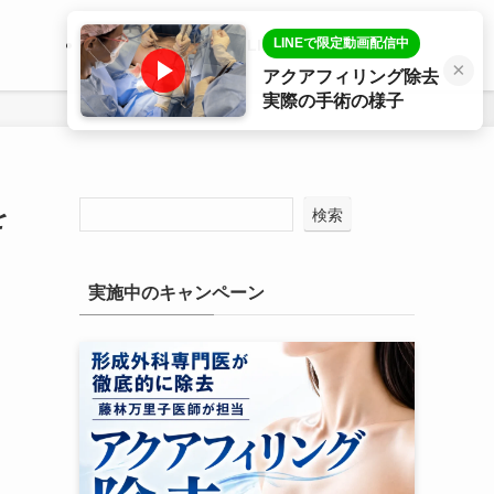
LINEで限定動画配信中
医師プロフィール
LINE相談
症例写真
×
アクアフィリング除去
実際の手術の様子
を
検索
実施中のキャンペーン