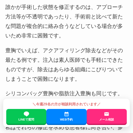
誰かが手術した状態を修正するのは、アプローチ
方法等が不透明であったり、手術前と比べて新た
な問題が複合的に絡み合うなどしている場合が多
いため非常に困難です。
豊胸でいえば、アクアフィリング除去などがその
最たる例です。注入は素人医師でも手軽にできた
ものですが、除去はあらゆる組織にこびりついて
しまうことで困難になります。
シリコンバッグ豊胸や脂肪注入豊胸も同じです。
最初の手術は簡単でも、その後に修正するのはス
＼今週29名の方が相談利用されています／
キルがないとできません。
LINEで質問
WEB予約
メール相談
私はそれらの修正を求める患者様に向き合い、多