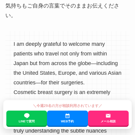
気持ちもご自身の言葉でそのままお伝えくださ
い。
I am deeply grateful to welcome many
patients who travel not only from within
Japan but from across the globe—including
the United States, Europe, and various Asian
countries—for their surgeries.
Cosmetic breast surgery is an extremely
delicate field. The final result depends
＼今週29名の方が相談利用されています／
heavily on sharing a precise, millimeter-
accurate vision of your "ideal shape" and
LINEで質問
WEB予約
メール相談
truly understanding the subtle nuances