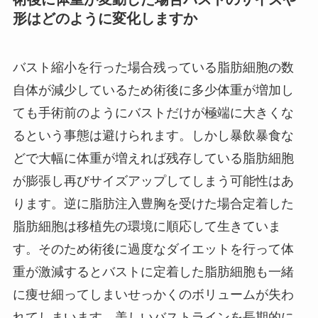
形はどのように変化しますか
バスト縮小を行った場合残っている脂肪細胞の数
自体が減少しているため術後に多少体重が増加し
ても手術前のようにバストだけが極端に大きくな
るという事態は避けられます。しかし暴飲暴食な
どで大幅に体重が増えれば残存している脂肪細胞
が膨張し再びサイズアップしてしまう可能性はあ
ります。逆に脂肪注入豊胸を受けた場合定着した
脂肪細胞は移植先の環境に順応して生きていま
す。そのため術後に過度なダイエットを行って体
重が激減するとバストに定着した脂肪細胞も一緒
に痩せ細ってしまいせっかくのボリュームが失わ
れてしまいます。美しいバストラインを長期的に