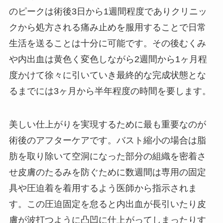
のピークは術後3日から1週間程度でありクリニッ
クから処方される痛み止めを服用することで日常
生活を送ることは十分に可能です。その後むくみ
や内出血は黄色く変色しながら2週間から1ヶ月程
度かけて徐々に引いていき最終的な完成状態とな
るまでには3ヶ月から半年程度の時間を要します。
美しい仕上がりを実現するために最も重要なのが
術後のアフターケアです。バスト縮小の場合は脂
肪を取り除いて空洞になった部分の組織を密着さ
せ皮膚のたるみを防ぐために数週間は専用の固定
具や圧迫着を着用するよう医師から指示されま
す。この圧迫固定を怠ると内出血が長引いたり皮
膚が波打つように凸凹に仕上がってしまったりす