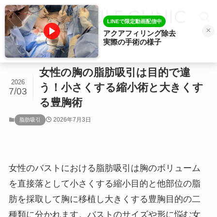
LINEで限定動画配信中
×
アクアフィリング除去
実際の手術の様子
ホーム
脂肪吸引
女性の胸の脂肪吸引は目的で違
2026
う！小さくする縮小術と大きくす
7/03
る豊胸術
2026年7月3日
脂肪吸引
女性のバストにおける脂肪吸引は胸のボリューム
を直接落として小さくする縮小目的と他部位の脂
肪を採取して胸に移植し大きくする豊胸目的の二
種類に分かれます。バストのサイズや形に悩む女