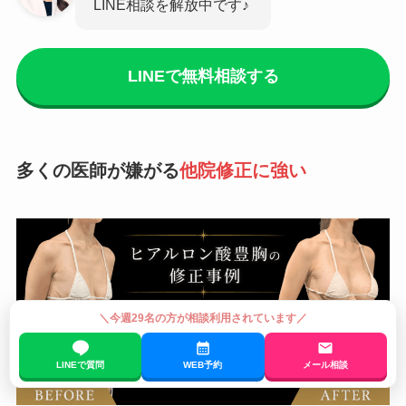
LINE相談を解放中です♪
LINEで無料相談する
多くの医師が嫌がる
他院修正に強い
＼今週29名の方が相談利用されています／
LINEで質問
WEB予約
メール相談