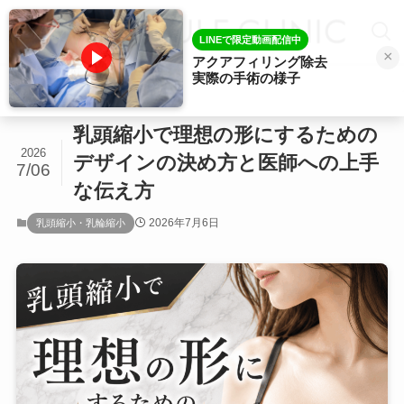
LINEで限定動画配信中
×
アクアフィリング除去
実際の手術の様子
ホーム
乳頭縮小・乳輪縮小
乳頭縮小で理想の形にするための
2026
デザインの決め方と医師への上手
7/06
な伝え方
2026年7月6日
乳頭縮小・乳輪縮小