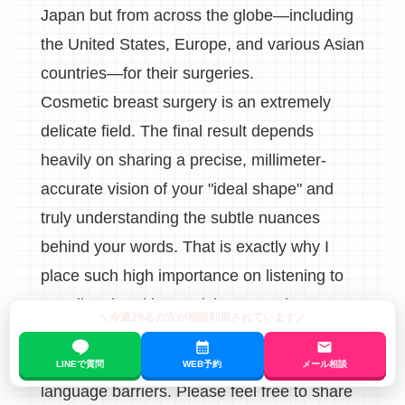
Japan but from across the globe—including
the United States, Europe, and various Asian
countries—for their surgeries.
Cosmetic breast surgery is an extremely
delicate field. The final result depends
heavily on sharing a precise, millimeter-
accurate vision of your "ideal shape" and
truly understanding the subtle nuances
behind your words. That is exactly why I
place such high importance on listening to
you directly, without relying on an interpreter.
＼今週29名の方が相談利用されています／
Because I provide consultations fully in
English, you do not need to worry about any
LINEで質問
WEB予約
メール相談
language barriers. Please feel free to share