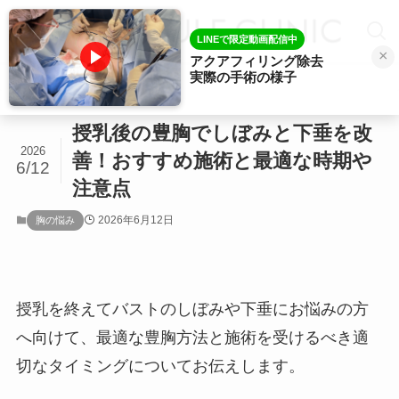
LINEで限定動画配信中
×
アクアフィリング除去
実際の手術の様子
ホーム
胸の悩み
授乳後の豊胸でしぼみと下垂を改
2026
善！おすすめ施術と最適な時期や
6/12
注意点
2026年6月12日
胸の悩み
授乳を終えてバストのしぼみや下垂にお悩みの方
へ向けて、最適な豊胸方法と施術を受けるべき適
切なタイミングについてお伝えします。