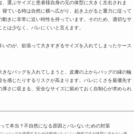
は、選ぶサイズと患者様自身の元の体型に大きく左右されま
、寝ている時は自然に横へ広がり、起き上がると重力に従って
の動きに非常に近い特性を持っています。そのため、適切なサ
ことは少なく、バレにくいと言えます。
多いのが、欲張って大きすぎるサイズを入れてしまったケース
。
大きなバッグを入れてしまうと、皮膚の上からバッグの縁の輪
差を感じたりするリスクが高まります。バレにくさを最優先す
の厚さに収まる、安全なサイズに留めておく自制心が求められ
るって本当？不自然になる原因とバレないための対策
コンバッグを使用するため比較的バレにくい施術ですが体型に合わない過