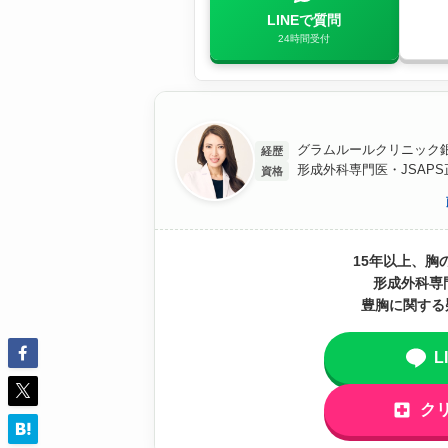
LINEで質問
24時間受付
グラムルールクリニック銀
経歴
形成外科専門医・JSAP
資格
15年以上、胸
形成外科専
豊胸に関する
L
ク