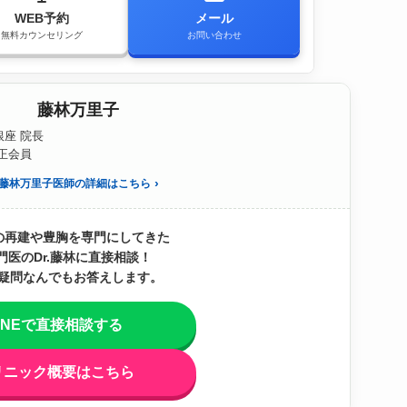
WEB予約
メール
無料カウンセリング
お問い合わせ
藤林万里子
座 院長
S正会員
藤林万里子医師の詳細はこちら
の再建や豊胸を専門にしてきた
門医のDr.藤林に直接相談！
疑問なんでもお答えします。
INEで直接相談する
リニック概要はこちら