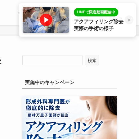
LINEで限定動画配信中
医師プロフィール
LINE相談
症例写真
×
アクアフィリング除去
実際の手術の様子
後
検索
実施中のキャンペーン