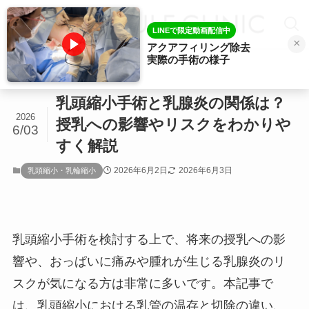
LINEで限定動画配信中
×
アクアフィリング除去
実際の手術の様子
ホーム
乳頭縮小・乳輪縮小
乳頭縮小手術と乳腺炎の関係は？
2026
授乳への影響やリスクをわかりや
6/03
すく解説
2026年6月2日
2026年6月3日
乳頭縮小・乳輪縮小
乳頭縮小手術を検討する上で、将来の授乳への影
響や、おっぱいに痛みや腫れが生じる乳腺炎のリ
スクが気になる方は非常に多いです。本記事で
は、乳頭縮小における乳管の温存と切除の違い、