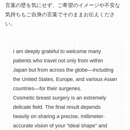
言葉の壁を気にせず、ご希望のイメージや不安な
気持ちもご自身の言葉でそのままお伝えくださ
い。
I am deeply grateful to welcome many
patients who travel not only from within
Japan but from across the globe—including
the United States, Europe, and various Asian
countries—for their surgeries.
Cosmetic breast surgery is an extremely
delicate field. The final result depends
heavily on sharing a precise, millimeter-
accurate vision of your "ideal shape" and