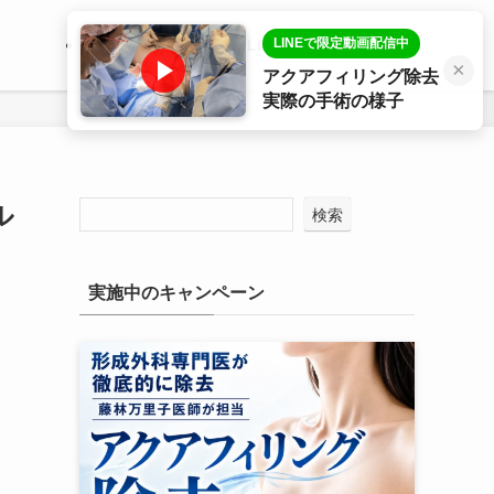
LINEで限定動画配信中
医師プロフィール
LINE相談
症例写真
×
アクアフィリング除去
実際の手術の様子
ル
検索
実施中のキャンペーン