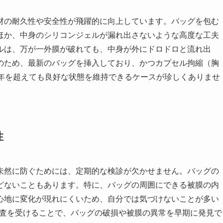
材の耐久性や安全性が飛躍的に向上しています。バッグを包む
ほか、中身のシリコンジェルが漏れ出さないような高度な工夫
ルは、万が一外膜が破れても、中身が外にドロドロと流れ出
のため、最新のバッグを挿入しており、かつカプセル拘縮（胸
0年を超えても良好な状態を維持できるケースが珍しくありませ
性
未然に防ぐためには、定期的な検診が欠かせません。バッグの
どないこともあります。特に、バッグの周囲にできる被膜の内
心地に変化が現れにくいため、自分では気づけないことが多い
検査を受けることで、バッグの破損や被膜の異常を早期に発見で