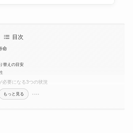
目次
寿命
り替えの目安
性
が必要になる3つの状況
もっと見る