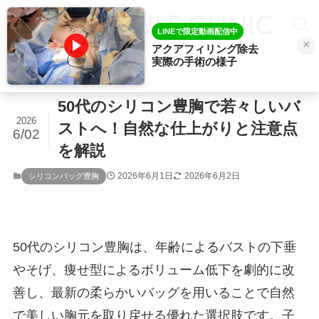
LINEで限定動画配信中
×
アクアフィリング除去
実際の手術の様子
ホーム
シリコンバッグ豊胸
50代のシリコン豊胸で若々しいバ
2026
ストへ！自然な仕上がりと注意点
6/02
を解説
2026年6月1日
2026年6月2日
シリコンバッグ豊胸
50代のシリコン豊胸は、年齢によるバストの下垂
やそげ、痩せ型によるボリューム低下を劇的に改
善し、最新の柔らかいバッグを用いることで自然
で美しい胸元を取り戻せる優れた選択肢です。子