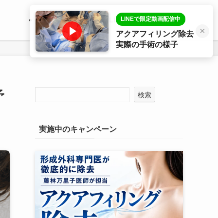
LINEで限定動画配信中
医師プロフィール
LINE相談
症例写真
×
アクアフィリング除去
実際の手術の様子
予
検索
実施中のキャンペーン