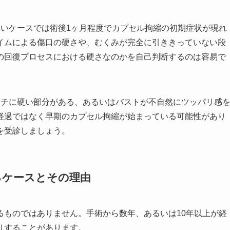
早いケースでは術後1ヶ月程度でカプセル拘縮の初期症状が現れ
イムによる傷口の硬さや、むくみが完全に引ききっていない段
の回復プロセスにおける硬さなのかを自己判断するのは容易で
カチに硬い部分がある、あるいはバストが不自然にツッパリ感
経過ではなく早期のカプセル拘縮が始まっている可能性があり
を受診しましょう。
るケースとその理由
るものではありません。手術から数年、あるいは10年以上が経
りすることがあります。