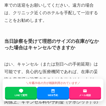
車での送迎をお願いしてください。遠方の場合
は、クリニック近くのホテルを手配して一泊する
ことをお勧めします。
当日診察を受けて理想のサイズの在庫がなか
った場合はキャンセルできますか
はい、キャンセル（または別日への手術延期）は
可能です。良心的な医療機関であれば、在庫の妥
協を患者様に強要することはありません。ただ
＼今週29名の方が相談利用されています／
し、クリニックや予約したプランによっては、当
日手術のために手術室やスタッフを確保している
LINEで質問
WEB予約
メール相談
関係上、キャンセル料や予約金（デポジット）の