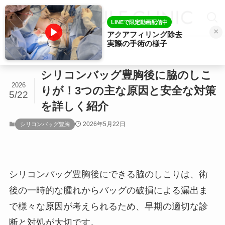
LINEで限定動画配信中
×
アクアフィリング除去
実際の手術の様子
ホーム
シリコンバッグ豊胸
シリコンバッグ豊胸後に脇のしこ
2026
りが！3つの主な原因と安全な対策
5/22
を詳しく紹介
2026年5月22日
シリコンバッグ豊胸
シリコンバッグ豊胸後にできる脇のしこりは、術
後の一時的な腫れからバッグの破損による漏出ま
で様々な原因が考えられるため、早期の適切な診
断と対処が大切です。