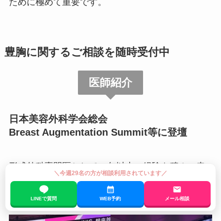
ために極めて重要です。
豊胸に関するご相談を随時受付中
医師紹介
日本美容外科学会総会
Breast Augmentation Summit等に登壇
形成外科専門医として15年以上の経験を積み、幸
＼今週29名の方が相談利用されています／
いなことに同業のプロの医師たちからも技術を認
めていただけるようになりました。
LINEで質問
WEB予約
メール相談