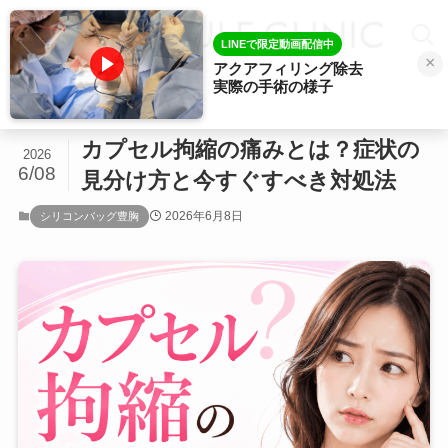
LINEで限定動画配信中
×
アクアフィリング除去
実際の手術の様子
ホーム
シリコンバッグ豊胸
カプセル拘縮の痛みとは？症状の
2026
6/08
見分け方と今すぐすべき対処法
2026年6月8日
シリコンバッグ豊胸