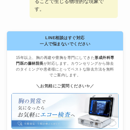
ることで生じる物理的な現象で
す。
LINE相談はすぐ対応
一人で悩まないでください
15年以上、胸の再建や豊胸を専門にしてきた
形成外科専
門医の藤林院長
が対応します。カウンセリングから除去
のタイミングや患者様にとってベストな除去方法を無料
でご案内します。
＼お気軽にご質問ください✨／