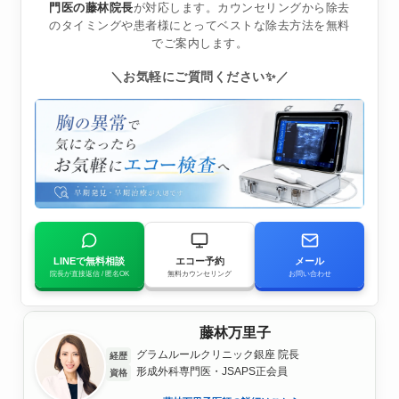
門医の藤林院長
が対応します。カウンセリングから除去
のタイミングや患者様にとってベストな除去方法を無料
でご案内します。
＼お気軽にご質問ください✨／
LINEで無料相談
エコー予約
メール
院長が直接返信 / 匿名OK
無料カウンセリング
お問い合わせ
藤林万里子
グラムルールクリニック銀座 院長
経歴
形成外科専門医・JSAPS正会員
資格