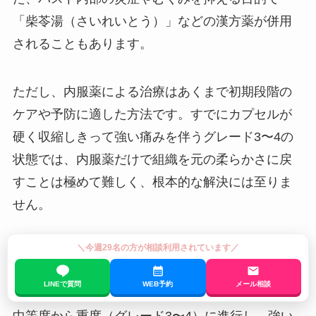
「柴苓湯（さいれいとう）」などの漢方薬が併用
されることもあります。
ただし、内服薬による治療はあくまで初期段階の
ケアや予防に適した方法です。すでにカプセルが
硬く収縮しきって強い痛みを伴うグレード3〜4の
状態では、内服薬だけで組織を元の柔らかさに戻
すことは極めて難しく、根本的な解決には至りま
せん。
＼今週29名の方が相談利用されています／
カプセル切開・切除術（再手術）
LINEで質問
WEB予約
メール相談
中等度から重度（グレード3〜4）に進行し、強い