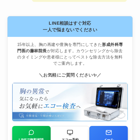
LINE相談はすぐ対応
一人で悩まないでください
15年以上、胸の再建や豊胸を専門にしてきた
形成外科専
門医の藤林院長
が対応します。カウンセリングから除去
のタイミングや患者様にとってベストな除去方法を無料
でご案内します。
＼お気軽にご質問ください✨／
LINEで無料相談
エコー予約
メール