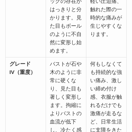
ッグの存在が
軽い圧迫痛、
はっきりと分
触れた際の一
かります。見
時的な痛みが
た目もボール
生じやすくな
のように不自
ります。
然に変形し始
めます。
グレード
バストが石や
何もしなくて
IV（重度）
木のように非
も持続的な強
常に硬くな
い痛み、激し
り、見た目も
い締め付け
著しく変形し
感、衣服が触
ます。拘縮に
れるだけでも
よりバストの
激痛が走るな
血流が低下
ど、日常生活
し、冷たく感
に支障をきた