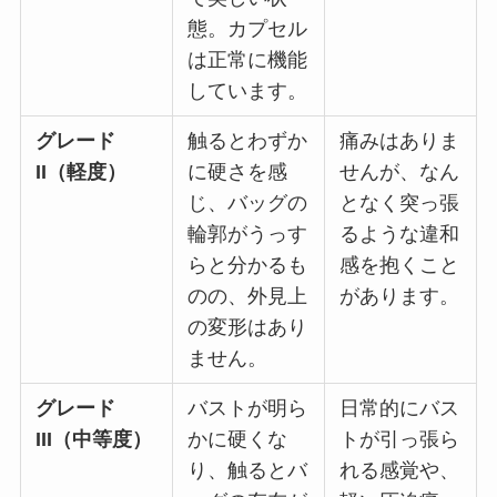
態。カプセル
は正常に機能
しています。
グレード
触るとわずか
痛みはありま
II（軽度）
に硬さを感
せんが、なん
じ、バッグの
となく突っ張
輪郭がうっす
るような違和
らと分かるも
感を抱くこと
のの、外見上
があります。
の変形はあり
ません。
グレード
バストが明ら
日常的にバス
III（中等度）
かに硬くな
トが引っ張ら
り、触るとバ
れる感覚や、