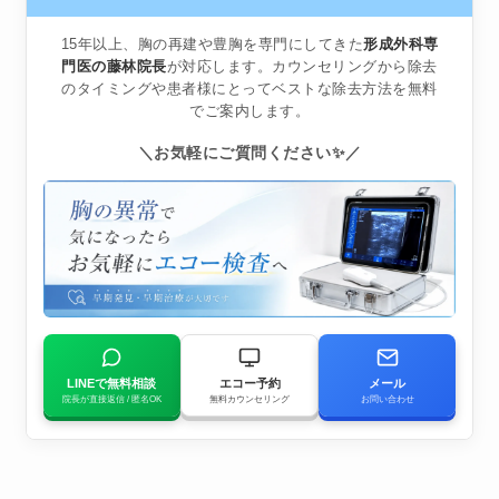
15年以上、胸の再建や豊胸を専門にしてきた
形成外科専
門医の藤林院長
が対応します。カウンセリングから除去
のタイミングや患者様にとってベストな除去方法を無料
でご案内します。
＼お気軽にご質問ください✨／
LINEで無料相談
エコー予約
メール
院長が直接返信 / 匿名OK
無料カウンセリング
お問い合わせ