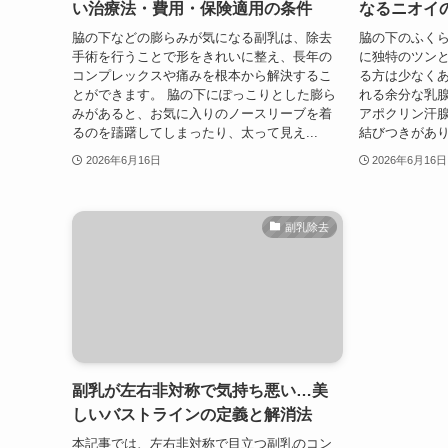
い治療法・費用・保険適用の条件
なるニオイ
脇の下などの膨らみが気になる副乳は、除去
脇の下のふく
手術を行うことで形をきれいに整え、長年の
に独特のツン
コンプレックスや痛みを根本から解決するこ
る方は少なく
とができます。 脇の下にぽっこりとした膨ら
れる余分な乳
みがあると、お気に入りのノースリーブを着
アポクリン汗
るのを躊躇してしまったり、太って見え...
結びつきがあり
2026年6月16日
2026年6月16日
副乳除去
副乳が左右非対称で気持ち悪い…美
しいバストラインの定義と解消法
本記事では、左右非対称で目立つ副乳のコン