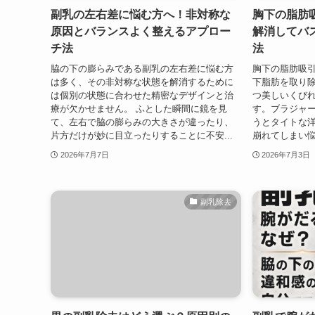
副乳の左右差に悩む方へ！非対称な
胸下の脂肪
原因とバランスよく整えるアプロー
解消してバ
チ法
法
脇の下の膨らみである副乳の左右差に悩む方
胸下の脂肪吸
は多く、その非対称な状態を解消するために
下脂肪を取り
は個別の状態に合わせた精密なデザインと治
つ美しいくび
療が欠かせません。 ふとした瞬間に鏡を見
す。ブラジャ
て、左右で脇の膨らみの大きさが違ったり、
うとタイトな
片方だけが妙に目立ったりすることに不安...
崩れてしまい悩
2026年7月7日
2026年7月3日
副乳除去