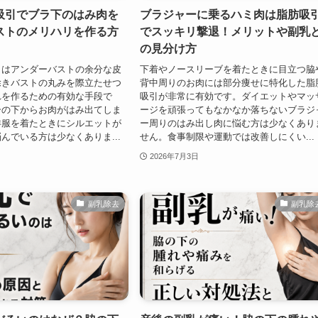
吸引でブラ下のはみ肉を
ブラジャーに乗るハミ肉は脂肪吸
ストのメリハリを作る方
でスッキリ撃退！メリットや副乳
の見分け方
引はアンダーバストの余分な皮
下着やノースリーブを着たときに目立つ脇
除きバストの丸みを際立たせつ
背中周りのお肉には部分痩せに特化した脂
れを作るための有効な手段で
吸引が非常に有効です。ダイエットやマッ
ーの下からお肉がはみ出てしま
ージを頑張ってもなかなか落ちないブラジ
洋服を着たときにシルエットが
ー周りのはみ出し肉に悩む方は少なくあり
んでいる方は少なくありま...
せん。食事制限や運動では改善しにくい...
2026年7月3日
副乳除去
副乳除