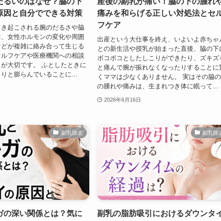
だるいのはなぜ？脇の下
産後の副乳が痛い！脇の下の腫れ
原因と自分でできる対策
痛みを和らげる正しい対処法とセ
フケア
引き起こされる腕のだるさや脇
は、女性ホルモンの変化や周囲
出産という大仕事を終え、いよいよ赤ちゃ
などが複雑に絡み合って生じる
との新生活や授乳が始まった直後、脇の下
セルフケアや医療機関への相談
ボコボコとしたしこりができたり、ズキズ
が大切です。 ふとしたときに
と痛んで腕が振れなくなったりすることに
りと膨らんでいることに...
くママは少なくありません。 実はその脇
の腫れや痛みは、生まれつき体に眠って...
2026年6月16日
副乳除去
副乳除
ガの深い関係とは？気に
副乳の脂肪吸引におけるダウンタ