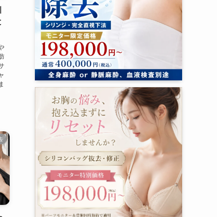
引
と
や
肪
サ
ャ
ま
去