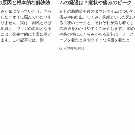
の原因と根本的な解決法
ムの経過は？症状や痛みのピーク
らみが気になっていたり、同時
副乳の脂肪吸引後のダウンタイムについて
としたニオイに悩んでいたりす
痛みや内出血、むくみ、拘縮といった気に
ありません。実は、副乳と呼ば
る症状のピークと、それぞれが落ち着くま
腺組織と、ワキガの原因となる
の経過をわかりやすくご紹介します。 脇
腺には、発生学的に非常に深い
や胸の横にふくらみがある副乳は、ノース
ます。この記事では、副...
ーブを着たときやタイトな洋服を着たと...
2026年6月8日