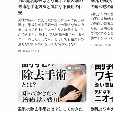
男の副乳除去はどう選ぶ？原因別の
副乳で腕が
最適な手術方法と気になる費用の目
の違和感の
安
副乳が原因で
の下の違和感
男性の脇の下にある気になる膨らみである副
の筋肉の緊張
乳は、形成外科や美容外科での適切な除去治
ため、適切な
療によって根本からスッキリと改善すること
で対策すること
ができます。 筋トレで大胸筋を鍛えたりダイ
脇の下がぷっく
エットをしたりしても、どうしても脇の下の
落ちない肉が気になってお悩みではない...
2026年6月23日
2026年7月1日
副乳除去
副乳の除去手術とは？知っておきた
副乳とワキ