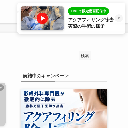
LINEで限定動画配信中
医師プロフィール
LINE相談
症例写真
×
アクアフィリング除去
実際の手術の様子
検索
実施中のキャンペーン
去