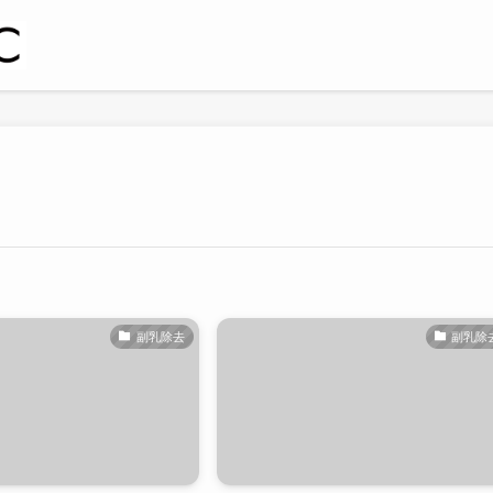
副乳除去
副乳除