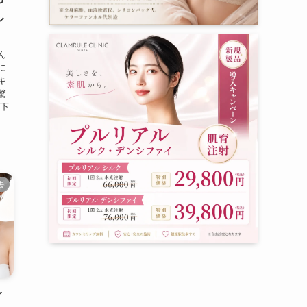
や
ル
ん
に
キ
驚
の下
去
イ