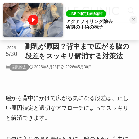
LINEで限定動画配信中
×
アクアフィリング除去
実際の手術の様子
ホーム
副乳除去
副乳が原因？背中まで広がる脇の
2026
5/30
段差をスッキリ解消する対策法
2026年5月28日
2026年5月30日
副乳除去
脇から背中にかけて広がる気になる段差は、正し
い原因特定と適切なアプローチによってスッキリ
と解消できます。
お気に入りの服を着たときに、脇の下から背中に