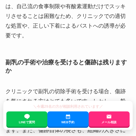
は、自己流の食事制限や有酸素運動だけでスッキ
リさせることは困難なため、クリニックでの適切
な処置や、正しい下着によるバストへの誘導が必
要です。
副乳の手術や治療を受けると傷跡は残ります
か
クリニックで副乳の切除手術を受ける場合、傷跡
を気にされる方はとても多いです。しかし、一般
＼今週29名の方が相談利用されています／
的には脇の下にある自然なシワに沿ってメスを入
れるため、術後の傷跡はかなり目立ちにくくなり
LINEで質問
WEB予約
メール相談
ます。また、傷跡自体の長さも、組織の大きさに