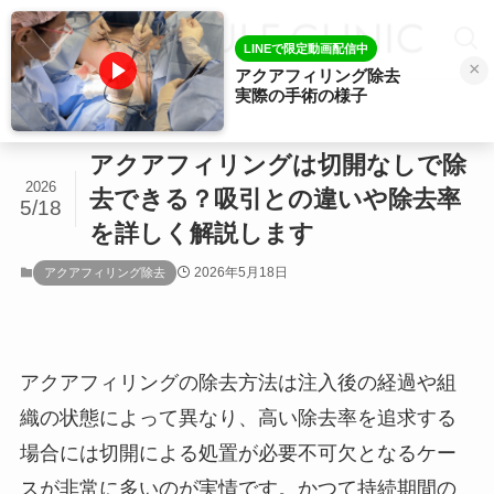
LINEで限定動画配信中
×
アクアフィリング除去
実際の手術の様子
ホーム
アクアフィリング除去
アクアフィリングは切開なしで除
2026
去できる？吸引との違いや除去率
5/18
を詳しく解説します
2026年5月18日
アクアフィリング除去
アクアフィリングの除去方法は注入後の経過や組
織の状態によって異なり、高い除去率を追求する
場合には切開による処置が必要不可欠となるケー
スが非常に多いのが実情です。かつて持続期間の