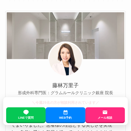
藤林万里子
形成外科専門医：グラムルールクリニック銀座 院長
＼今週29名の方が相談利用されています／
グラムルールクリニック院長の藤林万里子と申しま
す。私は日本形成外科学会認定専門医および日本美容
外科学会（JSAPS）正会員として、美容医療に携わっ
LINEで質問
WEB予約
メール相談
てまいりました。患者様の理想とする美しさを実現